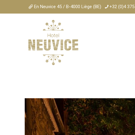
En Neuvice 45 / B-4000 Liège (BE)
+32 (0)4 375