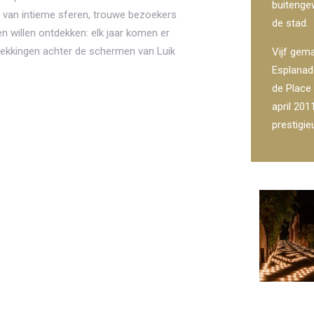
buitenge
s van intieme sferen, trouwe bezoekers
de stad.
n willen ontdekken: elk jaar komen er
dekkingen achter de schermen van Luik
Vijf gem
Esplanad
de Place 
april 201
prestigie