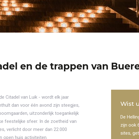
tadel en de trappen van Buer
e Citadel van Luik - wordt elk jaar
Wist 
thult dan voor één avond zijn steegjes,
boomgaarden, uitzonderlijk toegankelijk
De Hellin
ke feestelijke sfeer. In de zoetheid van
zijn ook
s, verlicht door meer dan 22.000
sites, g
 open huis activiteiten.