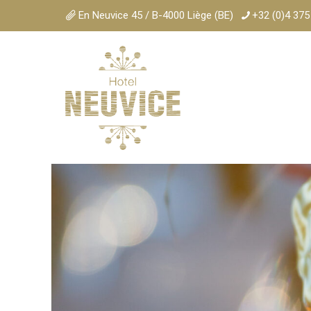
En Neuvice 45 / B-4000 Liège (BE)
+32 (0)4 375