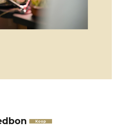
edbon
Koop