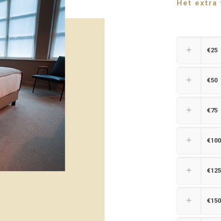
Het extra 
€25
€50
€75
€100
€125
€150