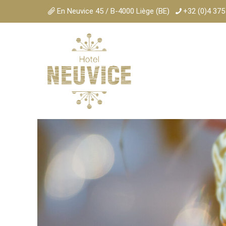
En Neuvice 45 / B-4000 Liège (BE)
+32 (0)4 375