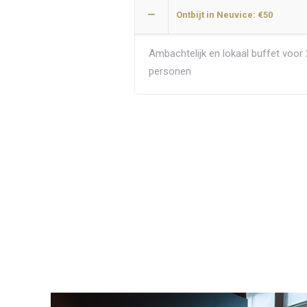
Ontbijt in Neuvice: €50
Ambachtelijk en lokaal buffet voor 
personen