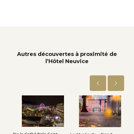
Autres découvertes à proximité de
l’Hôtel Neuvice
De la Cathédrale Saint
Le 