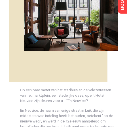
Op een paar meter van het stadhuis en de vele terrassen
van het marktplein, een stedelijke oase, opent Hotel
Neuvice zijn deuren voor u... "En Neuvice"!
En Neuvice, de naam van enige straat in Luik die zijn
middeleeuwse indeling heeft behouden, betekent "op de
nieuwe weg", en werd in de 12e eeuw aangelegd om
kooplieden die per boot in Luik aankomen ter hoogte van