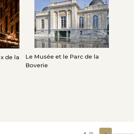
Le Musée et le Parc de la
x de la
La « G
Boverie
de Cal