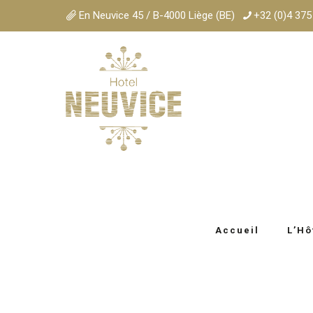
En Neuvice 45 / B-4000 Liège (BE)
+32 (0)4 375
Accueil
L’Hô