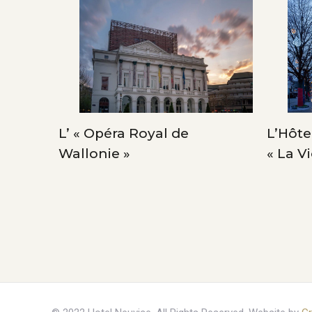
ins »
L’ « Opéra Royal de
L’Hôtel
Wallonie »
« La V