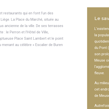
 restaurants qui en font l’un des
Le sav
 à Liège. La Place du Marché, située au
us ancienne de la ville. De ses terrasses
L'existen
: le Perron et l’Hôtel de Ville,
la popul
mptueuse Place Saint Lambert et le point
quotidien
u menant au célèbre « Escalier de Buren
du Pont 
son prolo
Meuse où 
l'agglomé
fleuve.
Au milieu
cet endro
de Meuse 
Autrefois